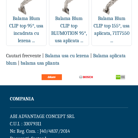
Balama Blum
Balama Blum
Balama Blum
CLIP top 95°, usa
CLIP top
CLIP top 155°, usa
incadrata cu
BLUMOTION 95°,
aplicata, 71T7550
lezena ...
usa aplicata ...
...
Cautari frecvente |
Balama usa cu lezena
|
Balama aplicata
blum
|
balama usa plianta
COMPANIA
ABI ADVANTAGE CONCEPT SRL
C.U.I. : 33079311
Nr. Reg. Com. : J40/4837/2014