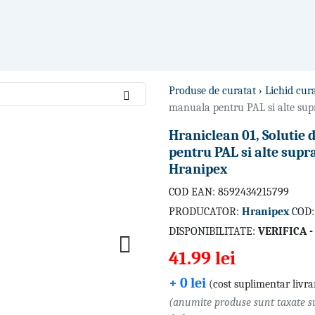
Produse de curatat ›
Lichid cur
manuala pentru PAL si alte sup
Hraniclean 01, Solutie
pentru PAL si alte supr
Hranipex
COD EAN: 8592434215799
PRODUCATOR:
Hranipex
COD:
DISPONIBILITATE:
VERIFICA 
41.99 lei
+ 0 lei
(cost suplimentar livra
(anumite produse sunt taxate su