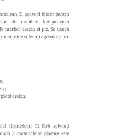
niclean 01 poate fi folosit pentru
lor de mobilier. Îndepărtează
de marker, creion și pix. Se usucă
nu conține solvenți agresivi și are
e;
ziv;
pix și creion;
ial Hraniclean 01 fără solvenți
uală a materialelor plastice este