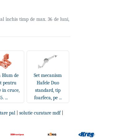
al închis timp de max. 36 de luni,
n Blum de
Set mecanism
t pentru
Hafele Duo
 in cruce,
standard, tip
5. ...
foarfeca, pe ...
tare pal
|
solutie curatare mdf
|