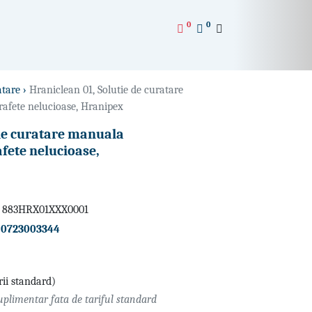
0
0
atare ›
Hraniclean 01, Solutie de curatare
rafete nelucioase, Hranipex
 de curatare manuala
afete nelucioase,
 883HRX01XXX0001
-
0723003344
rii standard)
plimentar fata de tariful standard