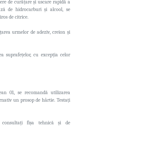
ere de curățare și uscare rapidă a
ză de hidrocarburi și alcool, se
ros de citrice.
ățarea urmelor de adeziv, creion și
ea suprafețelor, cu excepția celor
ean 01, se recomandă utilizarea
nativ un prosop de hârtie. Testați
, consultați fișa tehnică și de