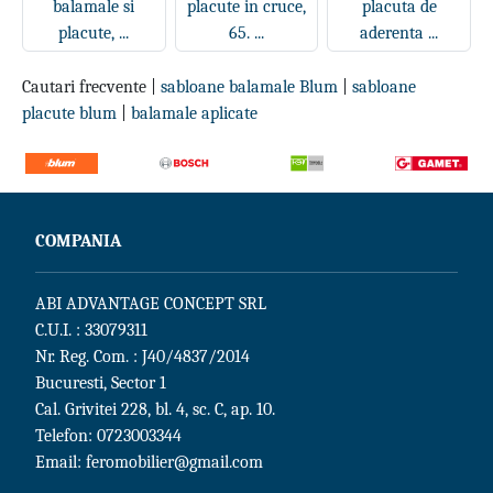
balamale si
placute in cruce,
placuta de
placute, ...
65. ...
aderenta ...
Cautari frecvente |
sabloane balamale Blum
|
sabloane
placute blum
|
balamale aplicate
COMPANIA
ABI ADVANTAGE CONCEPT SRL
C.U.I. : 33079311
Nr. Reg. Com. : J40/4837/2014
Bucuresti, Sector 1
Cal. Grivitei 228, bl. 4, sc. C, ap. 10.
Telefon:
0723003344
Email:
feromobilier@gmail.com